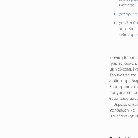
έντασης
χαλαρώνει
χαρίζει ά
αποτέλεσμ
ενδυνάμω
Ιδανική θεραπεί
ηλικίες, αλλά 
με χαλαρωμέν
Στο ινστιτούτο
διαθέτουμε δω
ξεκούρασης στ
πραγματοποιού
θεραπείες μασά
Η θεραπεία πρ
χαλάρωση και 
μια εξαντλητικ