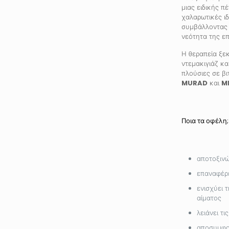
μιας ειδικής πέ
χαλαρωτικές ιδ
συμβάλλοντας 
νεότητα της επ
Η θεραπεία ξεκ
ντεμακιγιάζ κα
πλούσιες σε βι
MURAD
και
M
Ποια τα οφέλη;
αποτοξινώ
επαναφέρε
ενισχύει 
αίματος
λειάνει τι
αποσυμφορ