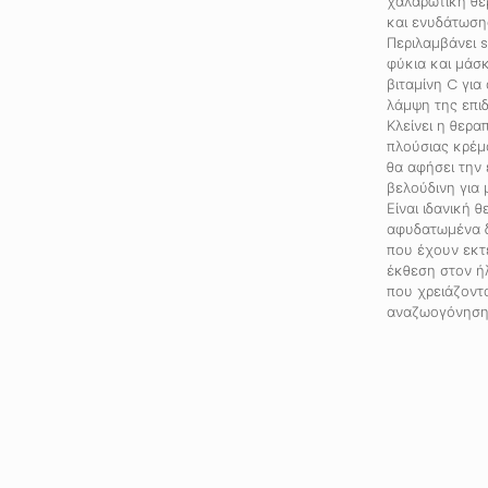
χαλαρωτική θε
και ενυδάτωση
Περιλαμβάνει 
φύκια και μάσ
βιταμίνη C για
λάμψη της επιδ
Κλείνει η θερα
πλούσιας κρέμ
θα αφήσει την 
βελούδινη για 
Είναι ιδανική θ
αφυδατωμένα δ
που έχουν εκτ
έκθεση στον ή
που χρειάζοντ
αναζωογόνηση