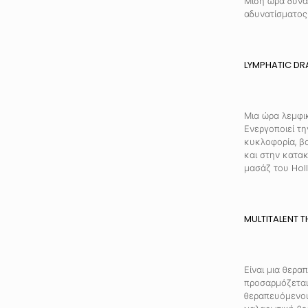
Μισή ώρα δυνα
αδυνατίσματος 
LYMPHATIC D
Μια ώρα λεμφι
Ενεργοποιεί τη
κυκλοφορία, β
και στην κατακ
μασάζ του Hol
MULTITALENT 
Είναι μια θερα
προσαρμόζεται
θεραπευόμενου.