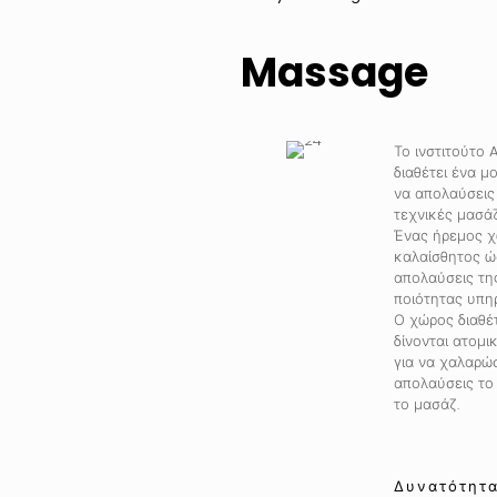
Massage
Το ινστιτούτο 
διαθέτει ένα μ
να απολαύσεις
τεχνικές μασάζ
Ένας ήρεμος χ
καλαίσθητος ώ
απολαύσεις τη
ποιότητας υπηρ
Ο χώρος διαθέτ
δίνονται ατομι
για να χαλαρώσ
απολαύσεις το
το μασάζ.
Δυνατότητα