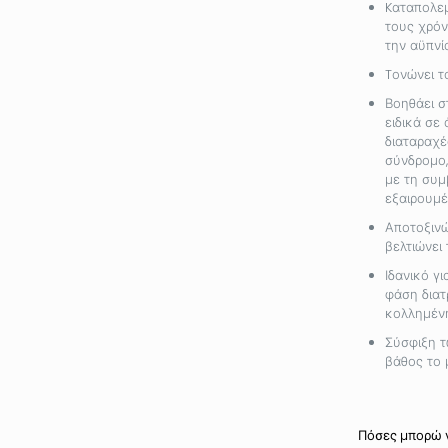
K
αταπολεμ
τους χρόνι
την αϋπνί
T
ονώνει τ
Βοηθάει σ
ειδικά σε
διαταραχέ
σύνδρομο
με τη συμ
εξαιρουμέ
Αποτοξινώ
βελτιώνει
Ιδανικό γ
φάση διατ
κολλημένη
Σύσφιξη τ
βάθος το 
Πόσες μπορώ ν