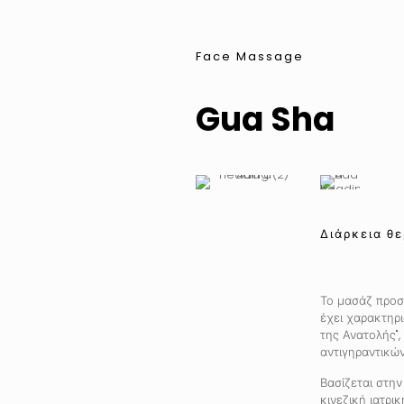
Face Massage
Gua Sha
Διάρκεια θε
Το μασάζ προ
έχει χαρακτηρι
της Ανατολής",
αντιγηραντικών
Βασίζεται στη
κινεζική ιατρι