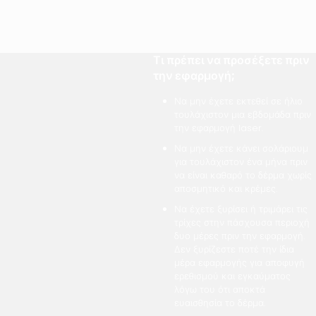
Τι πρέπει να προσέξετε πριν
την εφαρμογή;
Να μην έχετε εκτεθεί σε ήλιο
τουλάχιστον μια εβδομάδα πριν
την εφαρμογή laser.
Να μην έχετε κάνει σολάριουμ
για τουλάχιστον ένα μήνα πριν
να είναι καθαρό το δέρμα χωρίς
αποσμητικό και κρέμες.
Να έχετε ξυρίσει ή τριμάρει τις
τρίχες στην πάσχουσα περιοχή
δυο μέρες πριν την εφαρμογή.
Δεν ξυρίζεστε ποτέ την ίδια
μέρα εφαρμογής για αποφυγή
ερεθισμού και εγκαύματος
λόγω του ότι αποκτά
ευαισθησία το δέρμα.