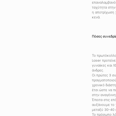
επαναλαμβανόμ
ταχύτητα στην 
η αποτρίχωση 
κενά.
Πόσες συνεδρίε
Το πρωτόκολλ
Laser προτείνε
γυναίκες και 1
άνδρες.
Οι πρώτες 3 συ
πραγματοποιού
χρονικό διάστ
έτσι ώστε να π
στην αναγέννητ
Έπειτα στις επ
αυξάνουμε το 
μεταξύ 30-40 
Το πρόσωπο λ