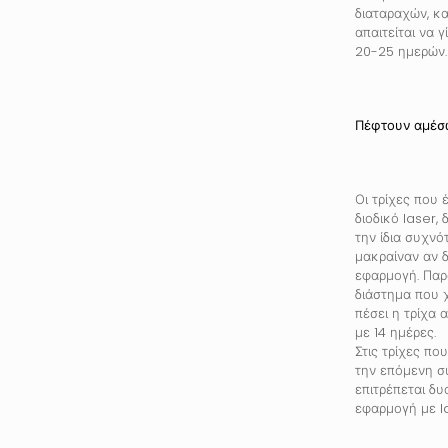
διαταραχών, και
απαιτείται να γ
20-25 ημερών.
Πέφτουν αμέσως
Οι τρίχες που 
διοδικό laser,
την ίδια συχνό
μακραίναν αν δε
εφαρμογή. Παρ
διάστημα που χ
πέσει η τρίχα 
με 14 ημέρες.
Στις τρίχες πο
την επόμενη συ
επιτρέπεται δυ
εφαρμογή με la