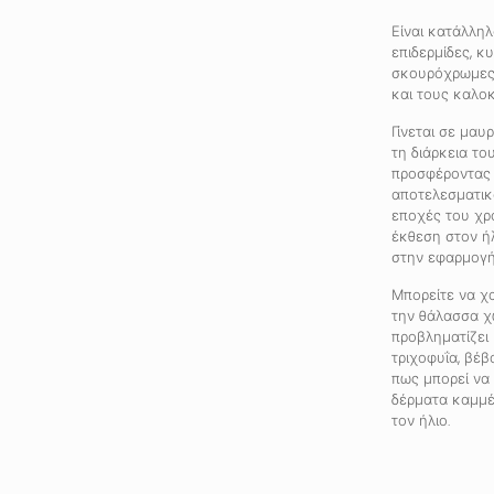
Είναι κατάλληλ
επιδερμίδες, κυ
σκουρόχρωμες 
και τους καλοκ
Γίνεται σε μαυ
τη διάρκεια το
προσφέροντας 
αποτελεσματικ
εποχές του χρ
έκθεση στον ήλ
στην εφαρμογή
Μπορείτε να χα
την θάλασσα χ
προβληματίζει
τριχοφυΐα, βέβ
πως μπορεί να 
δέρματα καμμέ
τον ήλιο.