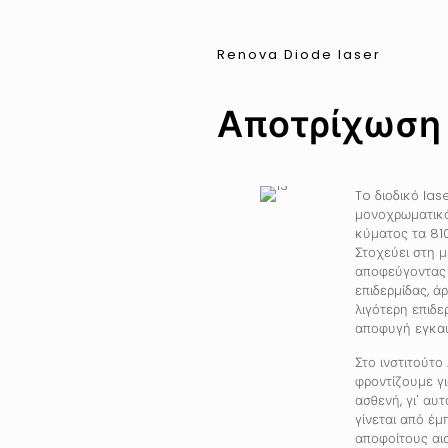
Renova Diode laser
Αποτρίχωση 
To διοδικό las
μονοχρωματικ
κύματος τα 81
Στοχεύει στη μ
αποφεύγοντας 
επιδερμίδας, ά
λιγότερη επιδ
αποφυγή εγκα
Στο ινστιτούτο
φροντίζουμε γι
ασθενή, γι' αυ
γίνεται από έμ
αποφοίτους αι