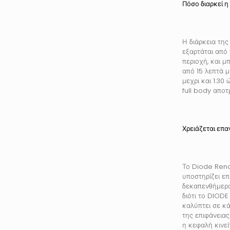
Πόσο διαρκεί η
Η διάρκεια της
εξαρτάται από
περιοχή, και μ
από 15 λεπτά μ
μεχρι και 1.30 
full body αποτ
Χρειάζεται επα
Το Diode Reno
υποστηρίζει ε
δεκαπενθήμερ
διότι το DIOD
καλύπτει σε κ
της επιφάνεια
η κεφαλή κινεί