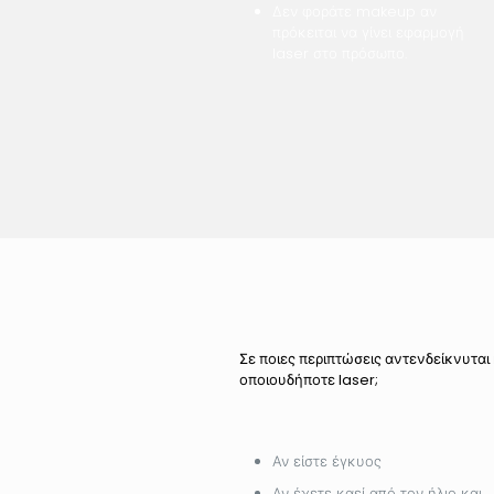
Δεν φοράτε makeup αν
πρόκειται να γίνει εφαρμογή
laser στο πρόσωπο.
Σε ποιες περιπτώσεις αντενδείκνυτα
οποιουδήποτε laser;
Αν είστε έγκυος
Αν έχετε καεί από τον ήλιο και