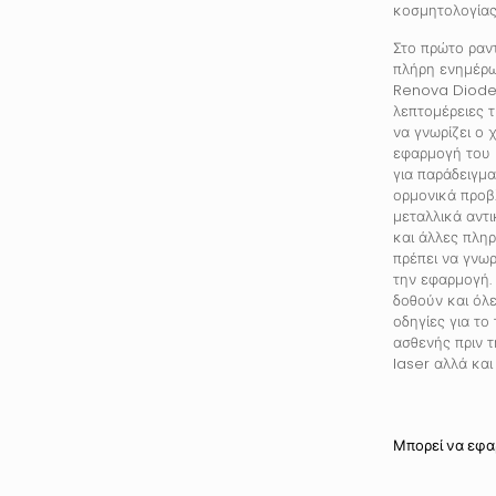
κοσμητολογίας
Στο πρώτο ραντ
πλήρη ενημέρω
Renova Diode 
λεπτομέρειες τ
να γνωρίζει ο χ
εφαρμογή του l
για παράδειγμ
ορμονικά προβ
μεταλλικά αντι
και άλλες πληρ
πρέπει να γνωρί
την εφαρμογή. 
δοθούν και όλε
οδηγίες για το 
ασθενής πριν 
laser αλλά και
Μπορεί να εφα