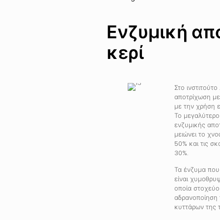
Ενζυμική απ
κερί
Στο ινστιτούτο
αποτρίχωση με 
με την χρήση 
Το μεγαλύτερο
ενζυμικής αποτ
μειώνει το χν
50% και τις σκ
30%.
Τα ένζυμα που
είναι χυμοθρυψ
οποία στοχεύο
αδρανοποίηση 
κυττάρων της τ