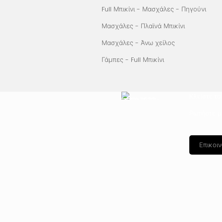
Full Μπικίνι - Μασχάλες - Πηγούνι
Μασχάλες - Πλαϊνά Μπικίνι
Μασχάλες - Άνω χείλος
Γάμπες - Full Μπικίνι
Κλείστε τ
Ρωτήστε μα
Επικοι